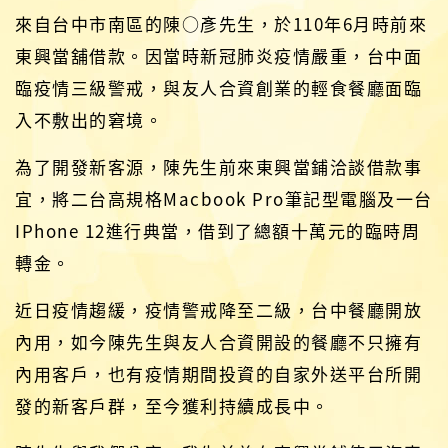
來自台中市南區的陳○彥先生，於110年6月時前來
東興當舖借款。因當時新冠肺炎疫情嚴重，台中面
臨疫情三級警戒，與友人合資創業的輕食餐廳面臨
入不敷出的窘境。
為了開發新客源，陳先生前來東興當鋪洽談借款事
宜，將二台高規格Macbook Pro筆記型電腦及一台
IPhone 12進行典當，借到了總額十萬元的臨時周
轉金。
近日疫情趨緩，疫情警戒降至二級，台中餐廳開放
內用，如今陳先生與友人合資開設的餐廳不只擁有
內用客戶，也有疫情期間投資的自家外送平台所開
發的新客戶群，至今獲利持續成長中。