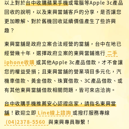
以上對於
台中收購蘋果手機
或電腦等Apple 3c產品
回收的說明，以及東興當鋪客戶的分享，是否讓您
更加瞭解、對於舊機回收延續價值產生了些許興
趣？
東興當舖是政府立案合法經營的當舖，台中在地已
經營幾十年，選擇政府立案的東興當鋪進行
二手
iphone收購
或其他Apple 3c產品借款，才不會讓
您的權益受損；且東興當舖的營業項目多元化，汽
機車借款、黃金借款、珠寶借款、3C產品借款、或
有其他東興當舖借款相關問題，皆可來店洽詢。
台中收購手機推薦安心認證店家，請指名東興當
舖
！歡迎立即
Line線上諮詢
或撥打服務專線
(04)2378-5560
與東興專員聯繫！