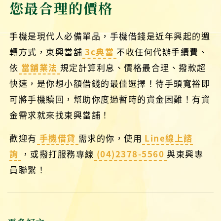
您最合理的價格
手機是現代人必備單品，手機借錢是近年興起的週
轉方式，東興當舖
3c典當
不收任何代辦手續費、
依
當舖業法
規定計算利息、價格最合理、撥款超
快速，是你想小額借錢的最佳選擇！待手頭寬裕即
可將手機贖回，幫助你度過暫時的資金困難！有資
金需求就來找東興當舖！
歡迎有
手機借貸
需求的你，使用
Line線上諮
詢
，或撥打服務專線
(04)2378-5560
與東興專
員聯繫！