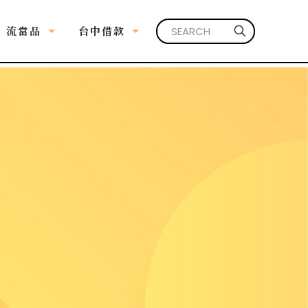
流當品
台中借款