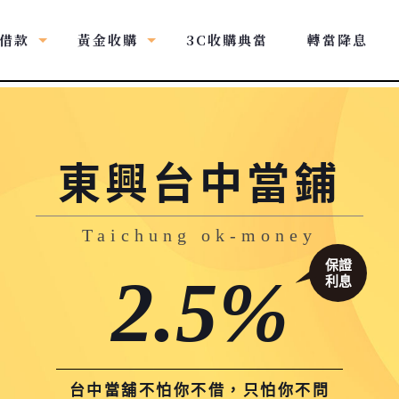
借款
黃金收購
3C收購典當
轉當降息
東興台中當鋪
Taichung ok-money
保證
2.5%
利息
台中當舖不怕你不借，只怕你不問