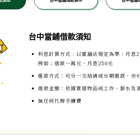
款須知
台中當舖借款條件
台中當舖
台中當鋪借款須知
利息計算方式 : 以當舖法規定為準，月息2.
例如：借款一萬元，月息250元
還款方式：可分一次結清或分期還款，亦
借款金額：依據質借物品或工作、薪水及
無任何代辦手續費