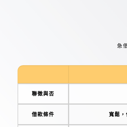
急
聯徵與否
借款條件
寬鬆，