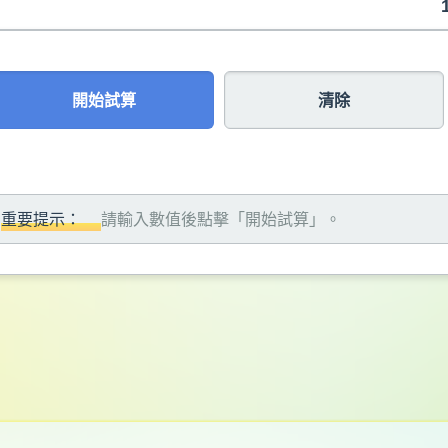
開始試算
清除
重要提示：
請輸入數值後點擊「開始試算」。