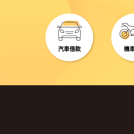
汽車借款
汽車借款
機