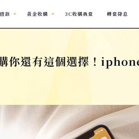
借款
黃金收購
3C收購典當
轉當降息
收購你還有這個選擇！ipho
？