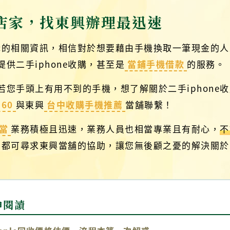
購店家，找東興辦理最迅速
e收購的相關資訊，相信對於想要藉由手機換取一筆現金的
供二手iphone收購，甚至是
當鋪手機借款
的服務。
您手頭上有用不到的手機，想了解關於二手iphone
560
與東興
台中收購手機推薦
當舖聯繫！
典當
業務積極且迅速，業務人員也相當專業且有耐心，
不
，都可尋求東興當舖的協助，讓您無後顧之憂的解決關於二
伸閱讀