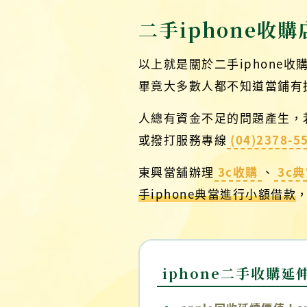
二手iphone收
以上就是關於二手iphon
畢竟大多數人都不知道當鋪有提
人總有資金不足的問題產生，若
或撥打服務專線
(04)2378-5
東興當舖辦理
3c收購
、
3c
手iphone典當進行小額借款
iphone二手收購延