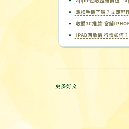
apple回收延續價值！
想換手機了嗎？立即辦理
收購3C推薦-當鋪IPH
IPAD回收價 行情如何
更多好文