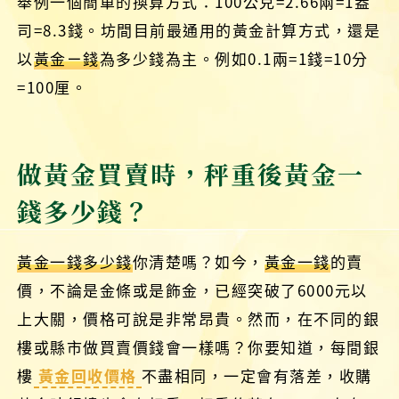
舉例一個簡單的換算方式：100公克=2.66兩=1盎
司=8.3錢。坊間目前最通用的黃金計算方式，還是
以
黃金ㄧ錢
為多少錢為主。例如0.1兩=1錢=10分
=100厘。
做黃金買賣時，秤重後黃金一
錢多少錢？
黃金一錢多少錢
你清楚嗎？如今，
黃金一錢
的賣
價，不論是金條或是飾金，已經突破了6000元以
上大關，價格可說是非常昂貴。然而，在不同的銀
樓或縣市做買賣價錢會一樣嗎？你要知道，每間銀
樓
黃金回收價格
不盡相同，一定會有落差，收購