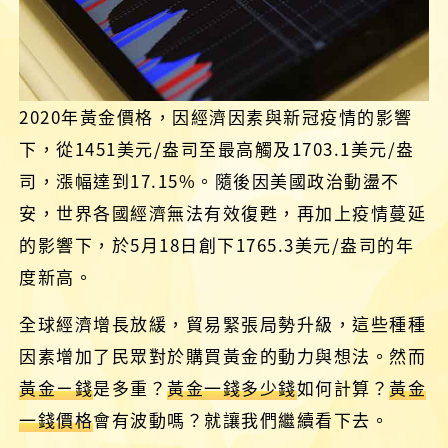
2020年黃金價格，因經濟因素與新冠疫情的影響
下，從1451美元/盎司至最高觸及1703.1美元/盎
司，漲幅達到17.15%。隨後因美國政治動盪不
安，世界各國經濟無法有效復甦，再加上疫情蔓延
的影響下，於5月18日創下1765.3美元/盎司的年
度新高。
全球經濟增長放緩，貿易緊張局勢升級，這些種種
因素增加了民眾對於購買黃金的動力與想法。然而
黃金ㄧ錢
是多重？
黃金一錢多少錢
如何計算？
黃金
一錢價格
會有波動嗎？就讓我們繼續看下去。