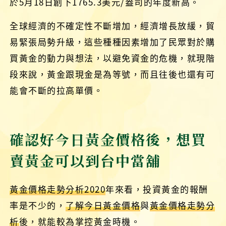
於5月18日創下1765.3美元/盎司的年度新高。
全球經濟的不確定性不斷增加，經濟增長放緩，貿
易緊張局勢升級，這些種種因素增加了民眾對於購
買黃金的動力與想法，以避免資金的危機，就現階
段來說，黃金跟現金是為等號，而且往後也還有可
能會不斷的拉高單價。
確認好今日黃金價格後，想買
賣黃金可以到台中當舖
黃金價格走勢分析2020
年來看，投資黃金的報酬
率是不少的，
了解今日黃金價格
與
黃金價格走勢分
析
後，就能較為掌控黃金時機。