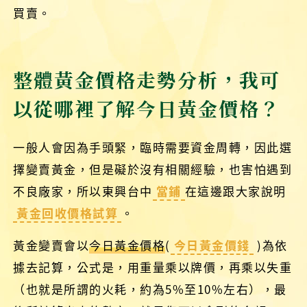
買賣。
整體黃金價格走勢分析，我可
以從哪裡了解今日黃金價格？
一般人會因為手頭緊，臨時需要資金周轉，因此選
擇變賣黃金，但是礙於沒有相關經驗，也害怕遇到
不良廠家，所以東興台中
當鋪
在這邊跟大家說明
黃金回收價格試算
。
黃金變賣會以
今日黃金價格
(
今日黃金價錢
)為依
據去記算，公式是，用重量乘以牌價，再乘以失重
（也就是所謂的火耗，約為5%至10%左右），最