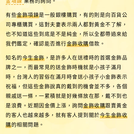
金項鍊
業務的詢問。
有些
金飾項鍊
是一般銀樓購買，有的則是向百貨公
司專櫃購買，這對夫妻表示兩人都對黃金不了解，
也不知道這些到底是不是純金，所以全都帶過來給
我們鑑定，確認能否進行
金飾收購
借款。
知名的
今生金飾
，是許多人在送禮時的首選金飾品
牌之一，而最常見的送金飾時機就是小孩子滿月
時，台灣人的習俗在滿月時會送小孩子小金飾表示
祝福，但這些金飾說真的戴到的機會並不多，各個
親戚送一條，一累積就是好幾條放在那，戴不到也
是浪費。近期因金價上漲，詢問
金飾收購
跟賣黃金
的客人也越來越多，就有客人提到關於
今生金飾收
購
的相關問題。