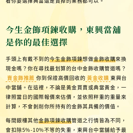
看你要選擇典當還是賣掉的業務都可以。
今生金飾項鍊收購，東興當舖
是你的最佳選擇
手頭上有戴不到的
今生金飾項鍊
想做
金飾收購
來換
現金嗎？你在尋找最划算的台中金飾收購管道嗎？
賣金飾推薦
你到保證高價回收的
黃金收購
東興台
中當舖。在這裡，不論是黃金買賣或典當黃金，一
律照當日的國際報價來估價，並依照秤重的重量來
計算，不會剝削你所持有的金飾其具備的價值。
每間銀樓其他
金飾項鍊收購
管道之行情皆為不同，
會扣除5%-10%不等的失重，東興台中當舖給予最