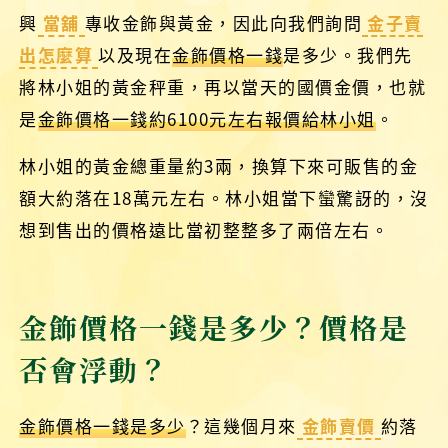
興
當舖
專收金飾與黃金，因此向我們詢問
金子賣
出怎麼算
以及現在
金飾價格一錢
是多少。我們先
將林小姐的黃金秤重，再以當天的國價金價，也就
是
金飾價格一錢約6100元左右報價給林小姐
。
林小姐的黃金總重量約3兩，換算下來可販售的金
額大約落在18萬元左右。林小姐當下蠻驚訝的，沒
想到售出的價格遠比當初整整多了兩倍左右。
金飾價格一錢是多少？價格是
否會浮動？
金飾價格一錢是多少
？這幾個月來
金飾賣價
約落