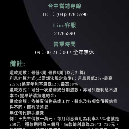
台中當鋪專線
TEL：
(04)2378-5590
Line客服
23785590
營業時間
09：00-21：00，全年無休
備註:
還款期數：最低3期-最長6期 (以月計算)
利息計算方式(以當舖法規定為準)：月息最低2%~最高
2.5%(換算年利率最低12%最高30%
還款方式：可分一次結清或分期還款，亦可只繳利息不還
本金(提早結清無違約金)
借款金額：依據質借物品或工作、薪水及各項負債授信條
件不同，而有所差異
無任何代辦手續費
例：王先生借款一萬元，每月利息費用為利率2.5%也就是
250元，還款期限為三個月，借款總利息為250*3=750元，