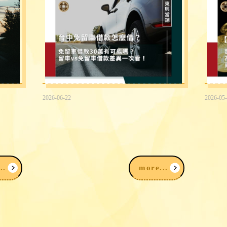
2026-06-22
2026-05
3大
台中免留車借款30萬有可能嗎？
賣黃
留車vs免留車借款差異快速看！
黃金
項一
..
more...