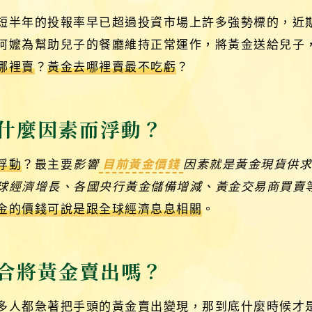
短半年的投報率早已超過投資市場上許多強勢標的，近
阿嬤為幫助兒子的餐廳維持正常運作，將黃金送給兒子
哪裡賣
？
黃金去哪裡賣最不吃虧
？
什麼因素而浮動？
浮動
？最主要
影響
目前黃金價錢
因素就是黃金現貨供
球經濟增長、各國央行黃金儲備增減、黃金交易商買賣
金的價錢可說是跟全球經濟息息相關
。
合將黃金賣出嗎？
多人都急著把手頭的黃金賣出變現，那到底什麼時候才