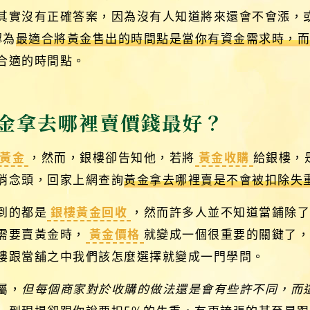
其實沒有正確答案，因為沒有人知道將來還會不會漲，
認為
最適合將黃金售出的時間點是當你有資金需求時，
合適的時間點。
金拿去哪裡賣價錢最好？
黃金
，然而，銀樓卻告知他，若將
黃金收購
給銀樓，
消念頭，回家上網查詢
黃金拿去哪裡賣是不會被扣除失
到的都是
銀樓黃金回收
，然而許多人並不知道當鋪除
需要賣黃金時，
黃金價格
就變成一個很重要的關鍵了
樓跟當舖之中我們該怎麼選擇就變成一門學問。
屬，
但每個商家對於收購的做法還是會有些許不同，而