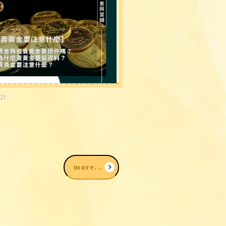
-21
金為什麼要登記？賣金飾、
要準備什麼？賣黃金注意事
次看
more...