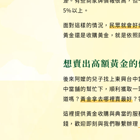
差
。有些商家牌價報很高，但
5%以上。
面對這樣的情況，
民眾就會好
黃金還是收購黃金，就是依照
想賣出高額黃金的
後來阿嬤的兒子找上東興台中
中當舖的幫忙下，順利獲取一
道嗎？
黃金拿去哪裡賣最好
？
這裡提供黃金收購與典當的服
錢，歡迎即刻與我們聯繫辦理