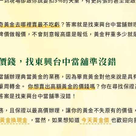
一到現場卻跟你說要扣5%的失重，有更誇張的甚至是
奇黃金去哪裡賣最不吃虧
？答案就是找東興台中當舖辦
牌價做報價，不會刻意報高還是報低，黃金秤重多少就
價錢，找東興台中當舖準沒錯
當舖辦理典當黃金的業務，因為畢竟黃金對他來說是具
筆周轉金。
你想賣出高額黃金的價錢嗎
？你在尋找保證
答案是找東興台中當舖準沒錯！
務，且保證以最高價辦理，讓你的黃金不失原有的價值
黃金換現金
，當然，如果想知道
今天黃金價
也歡迎向