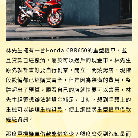
林先生擁有一台Honda CBR650的重型機車，並
且貸款已經繳清，屬於可以過戶的現金車。林先生
原先就計畫好要自行創業，開立一間燒烤店，現階
段設備都已經購買齊全，但是因為裝潢的費用，整
體超出了預算。眼看自己的店就快要可以營業，林
先生趕緊想辦法將資金補足，此時，想到手頭上的
重機可以辦理
重機貸款
，便上網搜尋
重型機車借款
經驗
資訊。
那麼
重機機車借款能借多少
？額度會受到汽缸量而