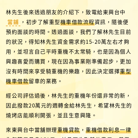
林先生後來透過朋友的介紹下，致電給東興台中
當鋪
，初步了解重型
機車借款流程
資訊，隨後便
預約面談的時間。透過面談，我們了解林先生目前
的狀況，得知林先生資金需求約15-20萬左右才夠
用，並坦言自己平時重機不太常騎，也是因為個人
興趣喜愛而購買，現在因為事業剛準備起步，更加
沒有時間來享受騎重機的樂趣，因此決定選擇
重型
機車借款
留車的業務。
經公司評估過後，林先生的重機年份還非常的新，
因此撥款20萬元的週轉金給林先生，希望林先生的
燒烤店能順利開張，並且生意興隆。
來東興台中當舖辦理
重機貸款
，
重機借款利息一律