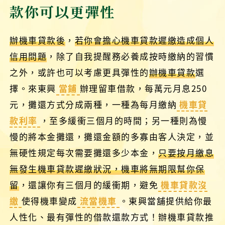
款你可以更彈性
辦機車貸款後
，
若你會擔心機車貸款遲繳造成個人
信用問題
，除了自我提醒務必養成按時繳納的習慣
之外，或許也可以考慮更具彈性的
辦機車貸款
選
擇。來東興
當鋪
辦理留車借款，每萬元月息250
元，攤還方式分成兩種，一種為每月繳納
機車貸
款利率
，至多緩衝三個月的時間；另一種則為慢
慢的將本金攤還，攤還金額的多寡由客人決定，並
無硬性規定每次需要攤還多少本金，
只要按月繳息
無發生機車貸款遲繳狀況，機車將無期限幫你保
留
，還讓你有三個月的緩衝期，避免
機車貸款沒
繳
使得機車變成
流當機車
。東興當舖提供給你最
人性化、最有彈性的借款還款方式！辦機車貸款推