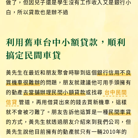
做了，但因兒子還是學生沒有工作收入又是銀行小
白，所以貸款也是辦不過
利用舊車台中小額貸款，順利
搞定民間車貸
黃先生在最近和朋友聚會時聊到這個
銀行信用不良
買機車很難辦
的問題，朋友就建議他可用手頭擁有
的動產
去當舖辦理民間小額貸款
或找尋
台中民間
信貸
管道，再用借貸出來的錢去買新機車，這樣
就不會被刁難了。朋友告訴他這算是一種
民間車貸
的方式，黃先生就透過朋友介紹來到我們公司，但
黃先生說他目前擁有的動產就只有一輛2010年的