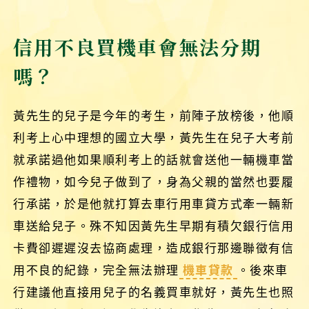
信用不良買機車會無法分期
嗎？
黃先生的兒子是今年的考生，前陣子放榜後，他順
利考上心中理想的國立大學，黃先生在兒子大考前
就承諾過他如果順利考上的話就會送他一輛機車當
作禮物，如今兒子做到了，身為父親的當然也要履
行承諾，於是他就打算去車行用車貸方式牽一輛新
車送給兒子。殊不知因黃先生早期有積欠銀行信用
卡費卻遲遲沒去協商處理，造成銀行那邊聯徵有信
用不良的紀錄，完全無法辦理
機車貸款
。後來車
行建議他直接用兒子的名義買車就好，黃先生也照