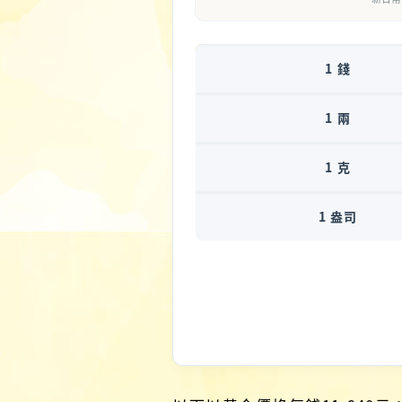
1 錢
1 兩
1 克
1 盎司