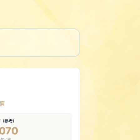
價
價（參考）
,070
幣 / 錢