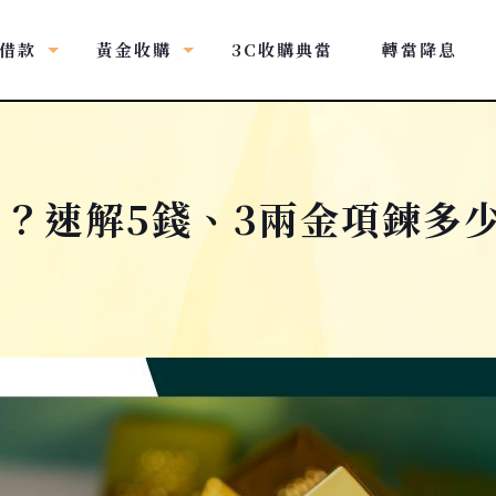
借款
黃金收購
3C收購典當
轉當降息
？速解5錢、3兩金項鍊多