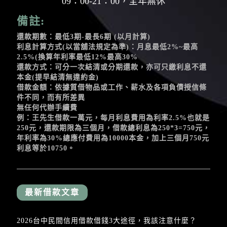
09：00-21：00，全年無休
備註:
還款期數：最低3期-最長6期 (以月計算)
利息計算方式(以當舖法規定為準)：月息最低2%~最高
2.5%(換算年利率最低12%最高30%
還款方式：可分一次結清或分期還款，亦可只繳利息不還
本金(提早結清無違約金)
借款金額：依據質借物品或工作、薪水及各項負債授信條
件不同，而有所差異
無任何代辦手續費
例：王先生借款一萬元，每月利息費用為利率2.5%也就是
250元，還款期限為三個月，借款總利息為250*3=750元，
年利率為30%總應付費用為10000本金，加上三個月750元
利息等於10750。
最新借款文章
2026台中民間信用借款借錢3大途徑，我該注意什麼？