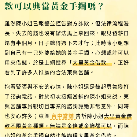
款可以典當黃金手鐲嗎？
雖然陳小姐已報警並控告對方詐欺，但法律流程漫
長，失去的錢也沒有辦法馬上拿回來，眼見發薪日
還有半個月，日子總得過下去才行；此時陳小姐想
到自己有一只外婆給她的黃金手鐲，心想或許可以
用來借錢，於是上網搜尋「
大里黃金借款」
，正好
看到了許多人推薦的合法東興當舖。
抱著緊張與不安的心情，陳小姐還是鼓起勇氣撥打
了諮詢電話，對於初次接觸當舖的陳小姐來說，東
興當舖專員親切且專業的諮詢讓她非常意外，同時
也安心許多；東興
台中當舖
告訴陳小姐
大里黃金借
款不限黃金種類，無論是金條或金飾都可以
，而陳
小姐的黃金手鐲自然也能辦理大里黃金借款。