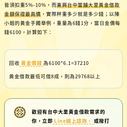
皆須扣重5%-10%，而
東興台中當舖大里黃金借款
金額保證最高價
，實際秤重多少就是多少錢；以陳
小姐的黃金手鐲舉例，重量為6錢1分，當日金價每
錢6100，計算如下：
回收
黃金價錢
為6100*6.1=37210
黃金借款最低可借8成，則為29768以上
歡迎有台中大里黃金借款需求的
你，立即
Line線上諮詢，
或撥打