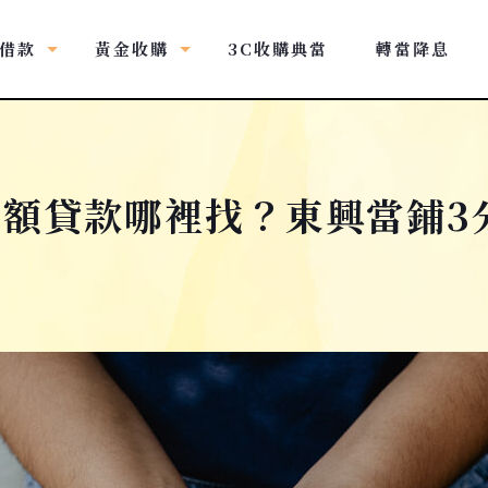
借款
黃金收購
3C收購典當
轉當降息
額貸款哪裡找？東興當鋪3
！