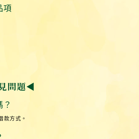
品項
）
）
見問題◀
嗎？
借款方式。
？