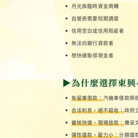
月光族臨時資金周轉
自營商需要短期調度
信用空白或信用瑕疵者
無法向銀行貸款者
想快速取得現金者
▶為什麼選擇東興
免留車借款：
汽機車借款照
合法利息，絕不超收：
政府
審核快速，現場放款：
備妥
彈性還款，壓力小：
分期還