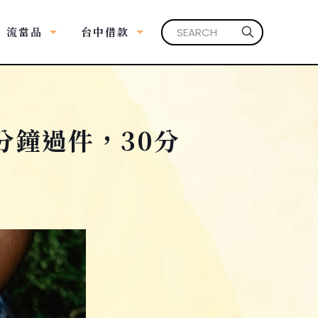
流當品
台中借款
分鐘過件，30分