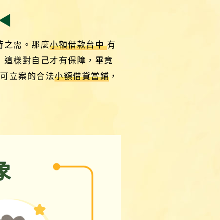
◀
時之需。那麼
小額借款台中
有
，這樣對自己才有保障，畢竟
許可立案的合法
小額借貸當鋪
，